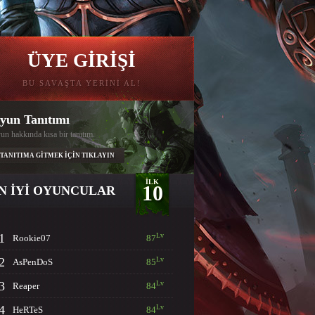
ÜYE GİRİŞİ
BU SAVAŞTA YERİNİ AL!
yun Tanıtımı
un hakkında kısa bir tanıtım.
TANITIMA GİTMEK İÇİN TIKLAYIN
İLK
10
N İYİ OYUNCULAR
1
Lv
Rookie07
87
2
Lv
AsPenDoS
85
3
Lv
Reaper
84
4
Lv
HeRTeS
84