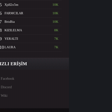
5
XjdI2o5m
10K
6
FARMCILAR
10K
7
BrisBia
10K
8
KIZILELMA
8K
9
YERALTI
7K
10
LAURA
7K
IZLI ERİŞİM
Facebook
Discord
Wiki