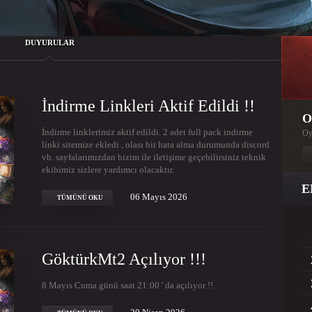
DUYURULAR
İndirme Linkleri Aktif Edildi !!
O
İndirme linklerimiz aktif edildi. 2 adet full pack indirme
Oy
linki sitemize ekledi , olası bir hata alma durumunda discord
vb. sayfalarımızdan bizim ile iletişime geçebilirsiniz teknik
ekibimiz sizlere yardımcı olacaktır.
E
06 Mayıs 2026
TÜMÜNÜ OKU
GöktürkMt2 Açılıyor !!!
8 Mayıs Cuma günü saat 21:00 ' da açılıyor !!