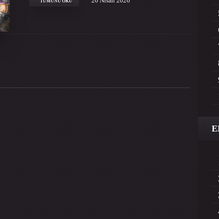
20 Nisan 2026
TÜMÜNÜ OKU
E