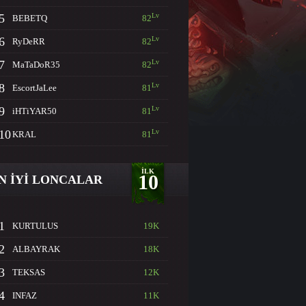
5
Lv
BEBETQ
82
6
Lv
RyDeRR
82
7
Lv
MaTaDoR35
82
8
Lv
EscortJaLee
81
9
Lv
iHTiYAR50
81
10
Lv
KRAL
81
İLK
10
N İYİ LONCALAR
1
KURTULUS
19K
2
ALBAYRAK
18K
3
TEKSAS
12K
4
INFAZ
11K